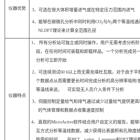
仪器优势
3
、可选在很大体积增量进气或在特定压力范围内进气
4
、能够在碳微孔分析中同时利用
CO
与
N
两个等温线通
2
2
NLDFT
理论来计算全范围孔径
1
、
所有分析站可独立或同时操作，用户无需考虑分析阶
段，在任何时间可装载和卸载样品。一个分析完成另
分析可立即开始
2
、可连续测试
60 h
以上而无需充填杜瓦瓶，对于由于平
个数据点从而需要更长时间完成分析的高分辨率吸附
/
等温线来说， 可实现无人员介入条件下分析
仪器特点
3
、伺服控制定量给气和排气通过减少过量给气提供更高
的气体管理和数据点收集速度控制
4
直观的
MicroActive
软件结合用户自定义的报告，能够
、
互方式分析等温线数据，减少获得比表面积和孔隙度
所需的时间。 在
BET
、
t-plot
、
Langmuir
和
DFT
理论